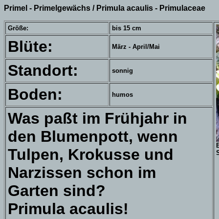
Primel - Primelgewächs / Primula acaulis - Primulaceae
Größe:
bis 15 cm
Blüte:
März - April/Mai
Standort:
sonnig
Boden:
humos
Was paßt im Frühjahr in
den Blumenpott, wenn
Tulpen, Krokusse und
Narzissen schon im
Garten sind?
Primula acaulis!